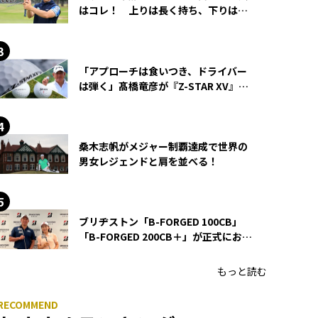
はコレ！ 上りは長く持ち、下りは短
く持つ！
「アプローチは食いつき、ドライバー
は弾く」髙橋竜彦が『Z-STAR XV』を
使い続ける理由
桑木志帆がメジャー制覇達成で世界の
男女レジェンドと肩を並べる！
ブリヂストン「B-FORGED 100CB」
「B-FORGED 200CB＋」が正式にお披
露目！ あのアイアンの正体がついに
明らかに！
もっと読む