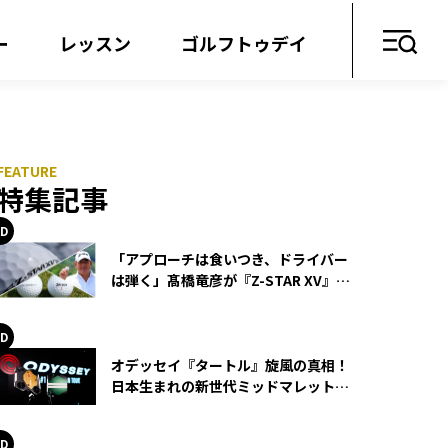
ー
レッスン
ゴルフトゥデイ
特集記事
「アプローチは食いつき、ドライバー
は弾く」髙橋竜彦が『Z-STAR XV』を
使い続ける理由
オデッセイ『タートル』旋風の真相！
日本生まれの新世代ミッドマレットが
世界を席巻