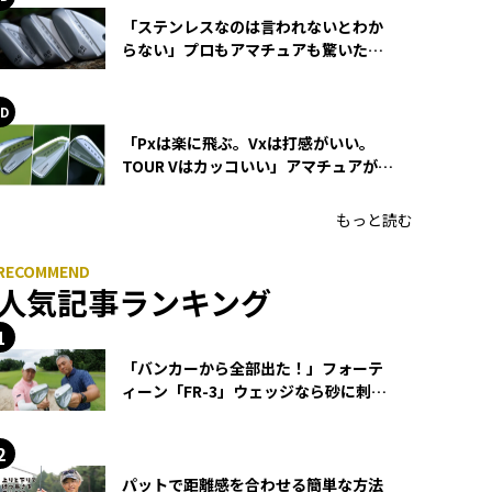
「ステンレスなのは言われないとわか
らない」プロもアマチュアも驚いた
HONMA WEDGEの打感とスピン
「Pxは楽に飛ぶ。Vxは打感がいい。
TOUR Vはカッコいい」アマチュアが選
ぶHONMA「T//WORLD アイアン」
もっと読む
人気記事ランキング
「バンカーから全部出た！」フォーテ
ィーン「FR-3」ウェッジなら砂に刺さ
らず脱出できる？
パットで距離感を合わせる簡単な方法