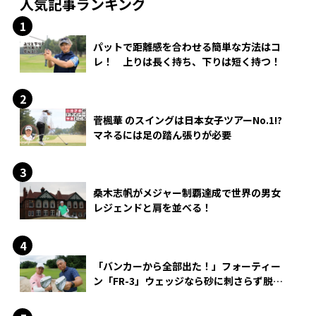
人気記事ランキング
パットで距離感を合わせる簡単な方法はコ
レ！ 上りは長く持ち、下りは短く持つ！
菅楓華 のスイングは日本女子ツアーNo.1!?
マネるには足の踏ん張りが必要
桑木志帆がメジャー制覇達成で世界の男女
レジェンドと肩を並べる！
「バンカーから全部出た！」フォーティー
ン「FR-3」ウェッジなら砂に刺さらず脱出
できる？