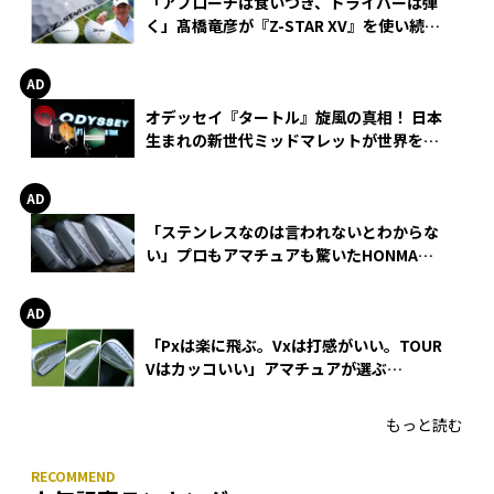
「アプローチは食いつき、ドライバーは弾
く」髙橋竜彦が『Z-STAR XV』を使い続け
る理由
オデッセイ『タートル』旋風の真相！ 日本
生まれの新世代ミッドマレットが世界を席
巻
「ステンレスなのは言われないとわからな
い」プロもアマチュアも驚いたHONMA
WEDGEの打感とスピン
「Pxは楽に飛ぶ。Vxは打感がいい。TOUR
Vはカッコいい」アマチュアが選ぶ
HONMA「T//WORLD アイアン」
もっと読む