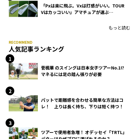
「Pxは楽に飛ぶ。Vxは打感がいい。TOUR
Vはカッコいい」アマチュアが選ぶ
HONMA「T//WORLD アイアン」
もっと読む
人気記事ランキング
菅楓華 のスイングは日本女子ツアーNo.1!?
マネるには足の踏ん張りが必要
パットで距離感を合わせる簡単な方法はコ
レ！ 上りは長く持ち、下りは短く持つ！
ツアーで使用者急増！ オデッセイ「TRTL」
パターはなぜプロに選ばれるのか？