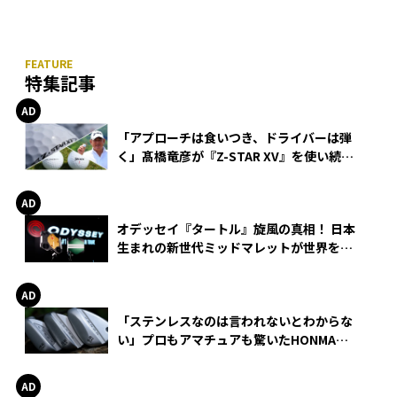
特集記事
「アプローチは食いつき、ドライバーは弾
く」髙橋竜彦が『Z-STAR XV』を使い続け
る理由
オデッセイ『タートル』旋風の真相！ 日本
生まれの新世代ミッドマレットが世界を席
巻
「ステンレスなのは言われないとわからな
い」プロもアマチュアも驚いたHONMA
WEDGEの打感とスピン