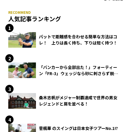
人気記事ランキング
パットで距離感を合わせる簡単な方法はコ
レ！ 上りは長く持ち、下りは短く持つ！
「バンカーから全部出た！」フォーティー
ン「FR-3」ウェッジなら砂に刺さらず脱出
できる？
桑木志帆がメジャー制覇達成で世界の男女
レジェンドと肩を並べる！
菅楓華 のスイングは日本女子ツアーNo.1!?