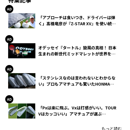
「アプローチは食いつき、ドライバーは弾
く」髙橋竜彦が『Z-STAR XV』を使い続け
る理由
オデッセイ『タートル』旋風の真相！ 日本
生まれの新世代ミッドマレットが世界を席
巻
「ステンレスなのは言われないとわからな
い」プロもアマチュアも驚いたHONMA
WEDGEの打感とスピン
「Pxは楽に飛ぶ。Vxは打感がいい。TOUR
Vはカッコいい」アマチュアが選ぶ
HONMA「T//WORLD アイアン」
もっと読む