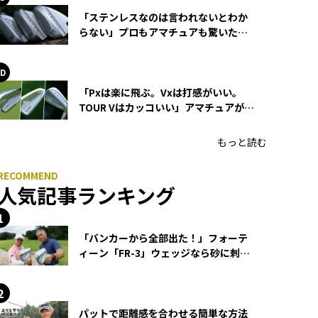
「ステンレスなのは言われないとわか
らない」プロもアマチュアも驚いた
HONMA WEDGEの打感とスピン
「Pxは楽に飛ぶ。Vxは打感がいい。
TOUR Vはカッコいい」アマチュアが選
ぶHONMA「T//WORLD アイアン」
もっと読む
人気記事ランキング
「バンカーから全部出た！」フォーテ
ィーン「FR-3」ウェッジなら砂に刺さ
らず脱出できる？
パットで距離感を合わせる簡単な方法