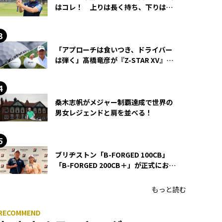
はコレ！ 上りは長く持ち、下りは短
く持つ！
「アプローチは食いつき、ドライバー
は弾く」髙橋竜彦が『Z-STAR XV』を
使い続ける理由
桑木志帆がメジャー制覇達成で世界の
男女レジェンドと肩を並べる！
ブリヂストン「B-FORGED 100CB」
「B-FORGED 200CB＋」が正式にお披
露目！ あのアイアンの正体がついに
明らかに！
もっと読む