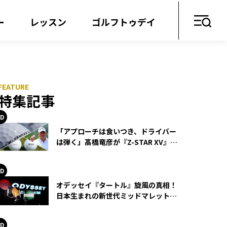
ー
レッスン
ゴルフトゥデイ
特集記事
「アプローチは食いつき、ドライバー
は弾く」髙橋竜彦が『Z-STAR XV』を
使い続ける理由
オデッセイ『タートル』旋風の真相！
日本生まれの新世代ミッドマレットが
世界を席巻