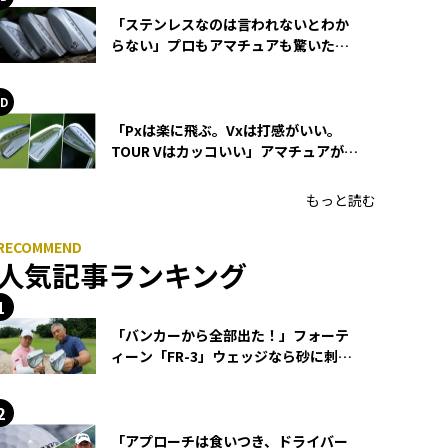
「ステンレスなのは言われないとわか
らない」プロもアマチュアも驚いた
HONMA WEDGEの打感とスピン
「Pxは楽に飛ぶ。Vxは打感がいい。
TOUR Vはカッコいい」アマチュアが選
ぶHONMA「T//WORLD アイアン」
もっと読む
人気記事ランキング
「バンカーから全部出た！」フォーテ
ィーン「FR-3」ウェッジなら砂に刺さ
らず脱出できる？
「アプローチは食いつき、ドライバー