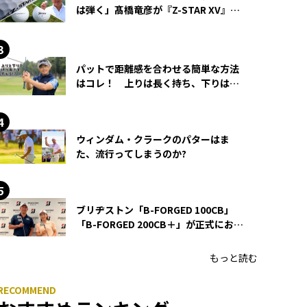
は弾く」髙橋竜彦が『Z-STAR XV』を
使い続ける理由
パットで距離感を合わせる簡単な方法
はコレ！ 上りは長く持ち、下りは短
く持つ！
ウィンダム・クラークのパターはま
た、流行ってしまうのか?
ブリヂストン「B-FORGED 100CB」
「B-FORGED 200CB＋」が正式にお披
露目！ あのアイアンの正体がついに
明らかに！
もっと読む