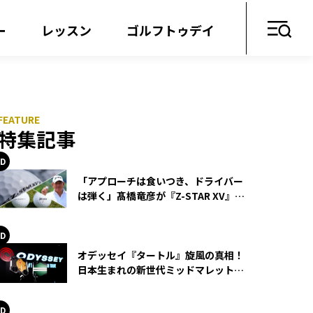
ー
レッスン
ゴルフトゥデイ
特集記事
「アプローチは食いつき、ドライバー
は弾く」髙橋竜彦が『Z-STAR XV』を
使い続ける理由
オデッセイ『タートル』旋風の真相！
日本生まれの新世代ミッドマレットが
世界を席巻