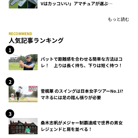
Vはカッコいい」アマチュアが選ぶ
HONMA「T//WORLD アイアン」
もっと読む
人気記事ランキング
パットで距離感を合わせる簡単な方法はコ
レ！ 上りは長く持ち、下りは短く持つ！
菅楓華 のスイングは日本女子ツアーNo.1!?
マネるには足の踏ん張りが必要
桑木志帆がメジャー制覇達成で世界の男女
レジェンドと肩を並べる！