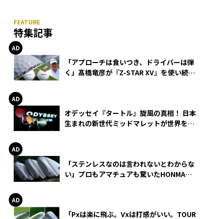
特集記事
「アプローチは食いつき、ドライバーは弾
く」髙橋竜彦が『Z-STAR XV』を使い続け
る理由
オデッセイ『タートル』旋風の真相！ 日本
生まれの新世代ミッドマレットが世界を席
巻
「ステンレスなのは言われないとわからな
い」プロもアマチュアも驚いたHONMA
WEDGEの打感とスピン
「Pxは楽に飛ぶ。Vxは打感がいい。TOUR