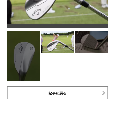
白
記事に戻る