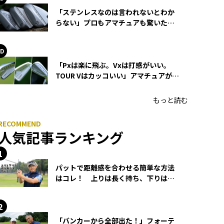
「ステンレスなのは言われないとわか
らない」プロもアマチュアも驚いた
HONMA WEDGEの打感とスピン
「Pxは楽に飛ぶ。Vxは打感がいい。
TOUR Vはカッコいい」アマチュアが選
ぶHONMA「T//WORLD アイアン」
もっと読む
人気記事ランキング
パットで距離感を合わせる簡単な方法
はコレ！ 上りは長く持ち、下りは短
く持つ！
「バンカーから全部出た！」フォーテ