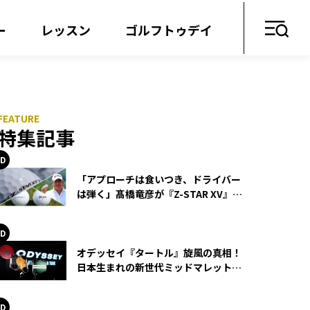
ー
レッスン
ゴルフトゥデイ
特集記事
「アプローチは食いつき、ドライバー
は弾く」髙橋竜彦が『Z-STAR XV』を
使い続ける理由
オデッセイ『タートル』旋風の真相！
日本生まれの新世代ミッドマレットが
世界を席巻