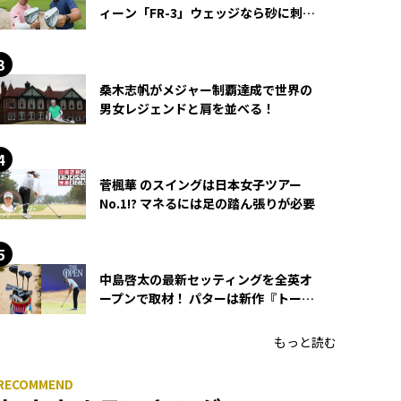
ィーン「FR-3」ウェッジなら砂に刺さ
らず脱出できる？
桑木志帆がメジャー制覇達成で世界の
男女レジェンドと肩を並べる！
菅楓華 のスイングは日本女子ツアー
No.1!? マネるには足の踏ん張りが必要
中島啓太の最新セッティングを全英オ
ープンで取材！ パターは新作『トーチ
ド』を投入
もっと読む