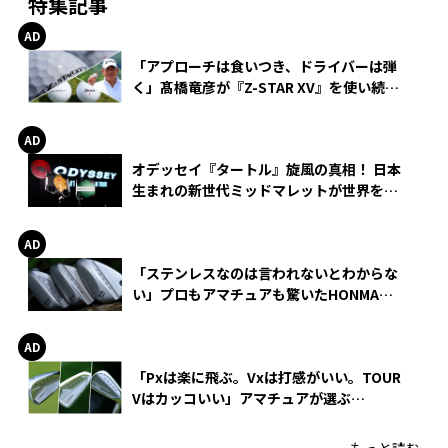
特集記事
「アプローチは食いつき、ドライバーは弾
く」髙橋竜彦が『Z-STAR XV』を使い続け
る理由
オデッセイ『タートル』旋風の真相！ 日本
生まれの新世代ミッドマレットが世界を席
巻
「ステンレスなのは言われないとわからな
い」プロもアマチュアも驚いたHONMA
WEDGEの打感とスピン
「Pxは楽に飛ぶ。Vxは打感がいい。TOUR
Vはカッコいい」アマチュアが選ぶ
HONMA「T//WORLD アイアン」