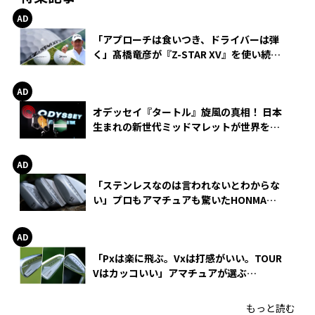
「アプローチは食いつき、ドライバーは弾
く」髙橋竜彦が『Z-STAR XV』を使い続け
る理由
オデッセイ『タートル』旋風の真相！ 日本
生まれの新世代ミッドマレットが世界を席
巻
「ステンレスなのは言われないとわからな
い」プロもアマチュアも驚いたHONMA
WEDGEの打感とスピン
「Pxは楽に飛ぶ。Vxは打感がいい。TOUR
Vはカッコいい」アマチュアが選ぶ
HONMA「T//WORLD アイアン」
もっと読む