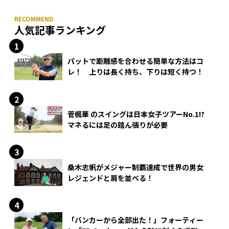
人気記事ランキング
パットで距離感を合わせる簡単な方法はコ
レ！ 上りは長く持ち、下りは短く持つ！
菅楓華 のスイングは日本女子ツアーNo.1!?
マネるには足の踏ん張りが必要
桑木志帆がメジャー制覇達成で世界の男女
レジェンドと肩を並べる！
「バンカーから全部出た！」フォーティー