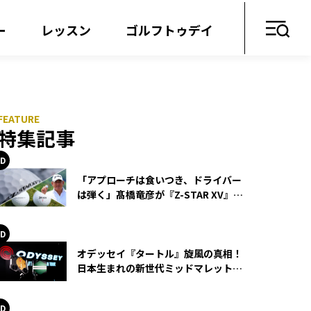
ー
レッスン
ゴルフトゥデイ
特集記事
「アプローチは食いつき、ドライバー
は弾く」髙橋竜彦が『Z-STAR XV』を
使い続ける理由
オデッセイ『タートル』旋風の真相！
日本生まれの新世代ミッドマレットが
世界を席巻