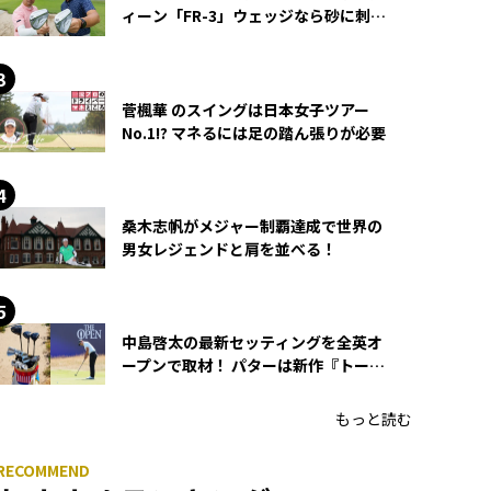
ィーン「FR-3」ウェッジなら砂に刺さ
らず脱出できる？
菅楓華 のスイングは日本女子ツアー
No.1!? マネるには足の踏ん張りが必要
桑木志帆がメジャー制覇達成で世界の
男女レジェンドと肩を並べる！
中島啓太の最新セッティングを全英オ
ープンで取材！ パターは新作『トーチ
ド』を投入
もっと読む