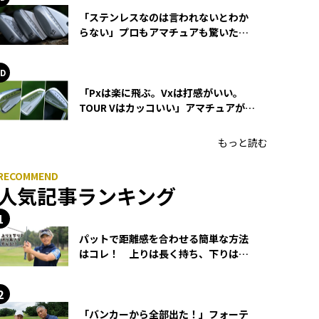
「ステンレスなのは言われないとわか
らない」プロもアマチュアも驚いた
HONMA WEDGEの打感とスピン
「Pxは楽に飛ぶ。Vxは打感がいい。
TOUR Vはカッコいい」アマチュアが選
ぶHONMA「T//WORLD アイアン」
もっと読む
人気記事ランキング
パットで距離感を合わせる簡単な方法
はコレ！ 上りは長く持ち、下りは短
く持つ！
「バンカーから全部出た！」フォーテ