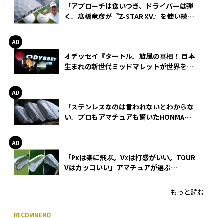
「アプローチは食いつき、ドライバーは弾
く」髙橋竜彦が『Z-STAR XV』を使い続け
る理由
オデッセイ『タートル』旋風の真相！ 日本
生まれの新世代ミッドマレットが世界を席
巻
「ステンレスなのは言われないとわからな
い」プロもアマチュアも驚いたHONMA
WEDGEの打感とスピン
「Pxは楽に飛ぶ。Vxは打感がいい。TOUR
Vはカッコいい」アマチュアが選ぶ
HONMA「T//WORLD アイアン」
もっと読む