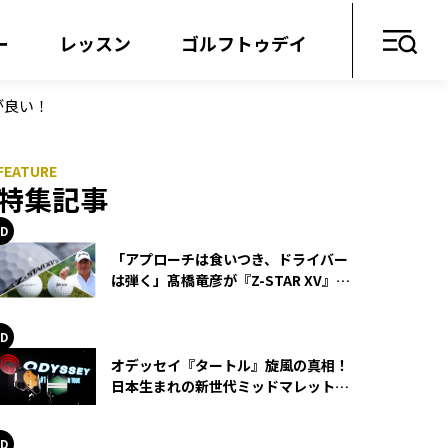
ー
レッスン
ゴルフトゥデイ
が良い！
特集記事
「アプローチは食いつき、ドライバー
は弾く」髙橋竜彦が『Z-STAR XV』を
使い続ける理由
オデッセイ『タートル』旋風の真相！
日本生まれの新世代ミッドマレットが
世界を席巻