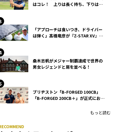
はコレ！ 上りは長く持ち、下りは短
く持つ！
「アプローチは食いつき、ドライバー
は弾く」髙橋竜彦が『Z-STAR XV』を
使い続ける理由
桑木志帆がメジャー制覇達成で世界の
男女レジェンドと肩を並べる！
ブリヂストン「B-FORGED 100CB」
「B-FORGED 200CB＋」が正式にお披
露目！ あのアイアンの正体がついに
明らかに！
もっと読む