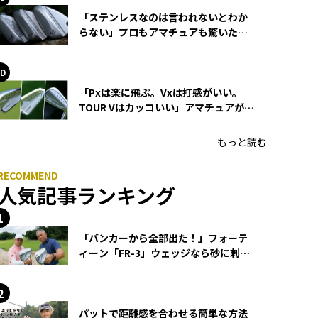
「ステンレスなのは言われないとわか
らない」プロもアマチュアも驚いた
HONMA WEDGEの打感とスピン
「Pxは楽に飛ぶ。Vxは打感がいい。
TOUR Vはカッコいい」アマチュアが選
ぶHONMA「T//WORLD アイアン」
もっと読む
人気記事ランキング
「バンカーから全部出た！」フォーテ
ィーン「FR-3」ウェッジなら砂に刺さ
らず脱出できる？
パットで距離感を合わせる簡単な方法