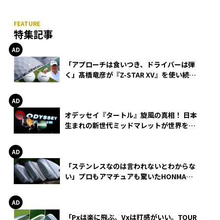
特集記事
「アプローチは食いつき、ドライバーは弾
く」髙橋竜彦が『Z-STAR XV』を使い続け
る理由
オデッセイ『タートル』旋風の真相！ 日本
生まれの新世代ミッドマレットが世界を席
巻
「ステンレスなのは言われないとわからな
い」プロもアマチュアも驚いたHONMA
WEDGEの打感とスピン
「Pxは楽に飛ぶ。Vxは打感がいい。TOUR