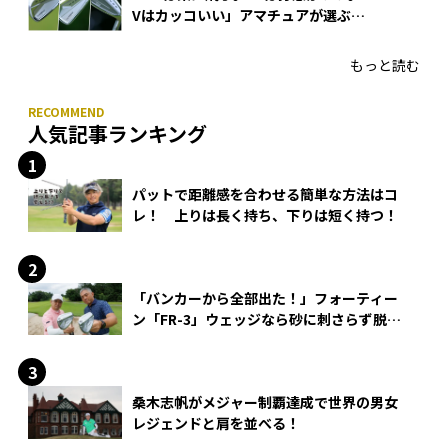
Vはカッコいい」アマチュアが選ぶ
HONMA「T//WORLD アイアン」
もっと読む
人気記事ランキング
パットで距離感を合わせる簡単な方法はコ
レ！ 上りは長く持ち、下りは短く持つ！
「バンカーから全部出た！」フォーティー
ン「FR-3」ウェッジなら砂に刺さらず脱出
できる？
桑木志帆がメジャー制覇達成で世界の男女
レジェンドと肩を並べる！