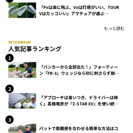
「Pxは楽に飛ぶ。Vxは打感がいい。TOUR
Vはカッコいい」アマチュアが選ぶ
HONMA「T//WORLD アイアン」
もっと読む
人気記事ランキング
「バンカーから全部出た！」フォーティー
ン「FR-3」ウェッジなら砂に刺さらず脱出
できる？
「アプローチは食いつき、ドライバーは弾
く」髙橋竜彦が『Z-STAR XV』を使い続け
る理由
パットで距離感を合わせる簡単な方法はコ