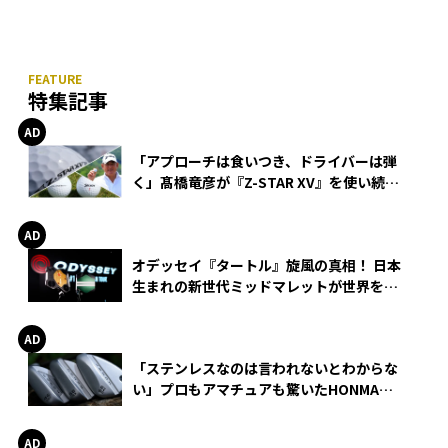
特集記事
「アプローチは食いつき、ドライバーは弾
く」髙橋竜彦が『Z-STAR XV』を使い続け
る理由
オデッセイ『タートル』旋風の真相！ 日本
生まれの新世代ミッドマレットが世界を席
巻
「ステンレスなのは言われないとわからな
い」プロもアマチュアも驚いたHONMA
WEDGEの打感とスピン