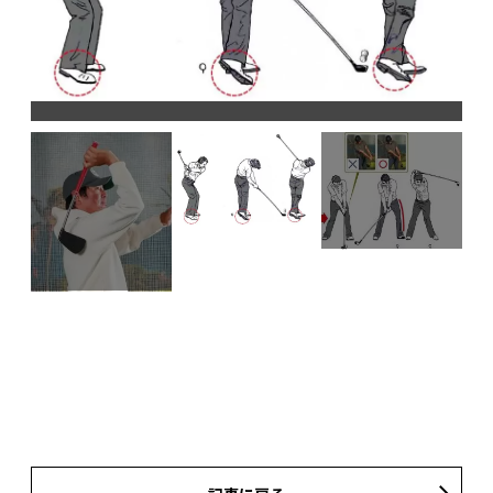
（
ス
め
ザ
が
と
ス
の