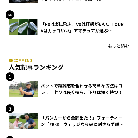
WEDGEの打感とスピン
「Pxは楽に飛ぶ。Vxは打感がいい。TOUR
Vはカッコいい」アマチュアが選ぶ
HONMA「T//WORLD アイアン」
もっと読む
人気記事ランキング
パットで距離感を合わせる簡単な方法はコ
レ！ 上りは長く持ち、下りは短く持つ！
「バンカーから全部出た！」フォーティー
ン「FR-3」ウェッジなら砂に刺さらず脱出
できる？