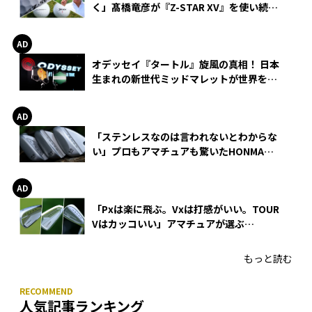
く」髙橋竜彦が『Z-STAR XV』を使い続け
る理由
オデッセイ『タートル』旋風の真相！ 日本
生まれの新世代ミッドマレットが世界を席
巻
「ステンレスなのは言われないとわからな
い」プロもアマチュアも驚いたHONMA
WEDGEの打感とスピン
「Pxは楽に飛ぶ。Vxは打感がいい。TOUR
Vはカッコいい」アマチュアが選ぶ
HONMA「T//WORLD アイアン」
もっと読む
人気記事ランキング