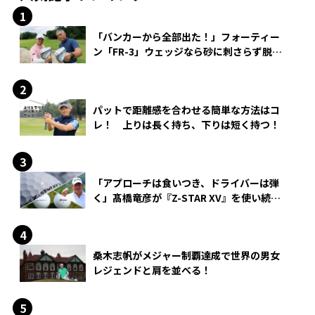
「バンカーから全部出た！」フォーティー
ン「FR-3」ウェッジなら砂に刺さらず脱出
できる？
パットで距離感を合わせる簡単な方法はコ
レ！ 上りは長く持ち、下りは短く持つ！
「アプローチは食いつき、ドライバーは弾
く」髙橋竜彦が『Z-STAR XV』を使い続け
る理由
桑木志帆がメジャー制覇達成で世界の男女
レジェンドと肩を並べる！