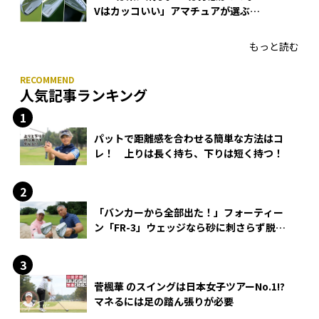
Vはカッコいい」アマチュアが選ぶ
HONMA「T//WORLD アイアン」
もっと読む
人気記事ランキング
パットで距離感を合わせる簡単な方法はコ
レ！ 上りは長く持ち、下りは短く持つ！
「バンカーから全部出た！」フォーティー
ン「FR-3」ウェッジなら砂に刺さらず脱出
できる？
菅楓華 のスイングは日本女子ツアーNo.1!?
マネるには足の踏ん張りが必要