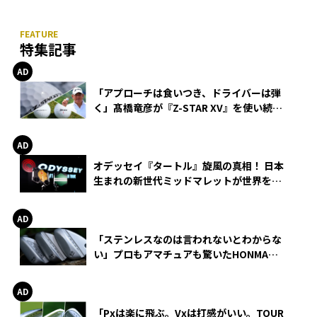
特集記事
「アプローチは食いつき、ドライバーは弾
く」髙橋竜彦が『Z-STAR XV』を使い続け
る理由
オデッセイ『タートル』旋風の真相！ 日本
生まれの新世代ミッドマレットが世界を席
巻
「ステンレスなのは言われないとわからな
い」プロもアマチュアも驚いたHONMA
WEDGEの打感とスピン
「Pxは楽に飛ぶ。Vxは打感がいい。TOUR