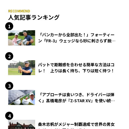
人気記事ランキング
「バンカーから全部出た！」フォーティー
ン「FR-3」ウェッジなら砂に刺さらず脱出
できる？
パットで距離感を合わせる簡単な方法はコ
レ！ 上りは長く持ち、下りは短く持つ！
「アプローチは食いつき、ドライバーは弾
く」髙橋竜彦が『Z-STAR XV』を使い続け
る理由
桑木志帆がメジャー制覇達成で世界の男女