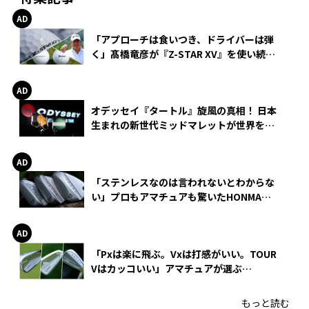
「アプローチは食いつき、ドライバーは弾
く」髙橋竜彦が『Z-STAR XV』を使い続け
る理由
オデッセイ『タートル』旋風の真相！ 日本
生まれの新世代ミッドマレットが世界を席
巻
「ステンレスなのは言われないとわからな
い」プロもアマチュアも驚いたHONMA
WEDGEの打感とスピン
「Pxは楽に飛ぶ。Vxは打感がいい。TOUR
Vはカッコいい」アマチュアが選ぶ
HONMA「T//WORLD アイアン」
もっと読む