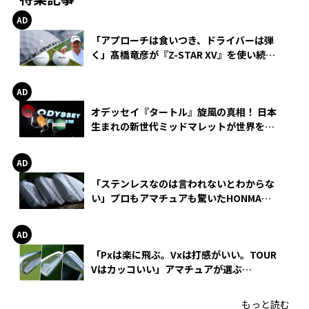
「アプローチは食いつき、ドライバーは弾
く」髙橋竜彦が『Z-STAR XV』を使い続け
る理由
オデッセイ『タートル』旋風の真相！ 日本
生まれの新世代ミッドマレットが世界を席
巻
「ステンレスなのは言われないとわからな
い」プロもアマチュアも驚いたHONMA
WEDGEの打感とスピン
「Pxは楽に飛ぶ。Vxは打感がいい。TOUR
Vはカッコいい」アマチュアが選ぶ
HONMA「T//WORLD アイアン」
もっと読む