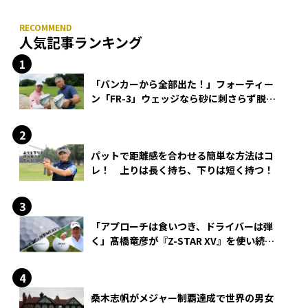
人気記事ランキング
「バンカーから全部出た！」フォーティー
ン「FR-3」ウェッジなら砂に刺さらず脱出
できる？
パットで距離感を合わせる簡単な方法はコ
レ！ 上りは長く持ち、下りは短く持つ！
「アプローチは食いつき、ドライバーは弾
く」髙橋竜彦が『Z-STAR XV』を使い続け
る理由
桑木志帆がメジャー制覇達成で世界の男女