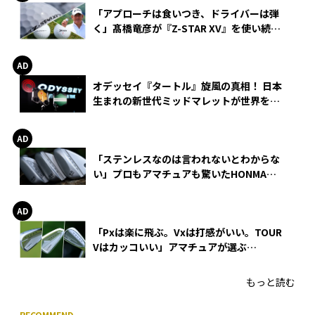
「アプローチは食いつき、ドライバーは弾
く」髙橋竜彦が『Z-STAR XV』を使い続け
る理由
オデッセイ『タートル』旋風の真相！ 日本
生まれの新世代ミッドマレットが世界を席
巻
「ステンレスなのは言われないとわからな
い」プロもアマチュアも驚いたHONMA
WEDGEの打感とスピン
「Pxは楽に飛ぶ。Vxは打感がいい。TOUR
Vはカッコいい」アマチュアが選ぶ
HONMA「T//WORLD アイアン」
もっと読む