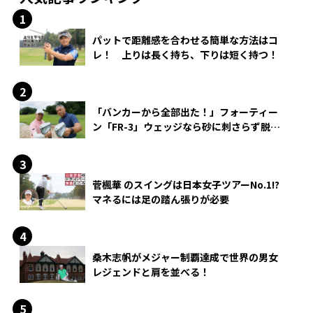
パットで距離感を合わせる簡単な方法はコ
レ！ 上りは長く持ち、下りは短く持つ！
「バンカーから全部出た！」フォーティー
ン「FR-3」ウェッジなら砂に刺さらず脱出
できる？
菅楓華 のスイングは日本女子ツアーNo.1!?
マネるには足の踏ん張りが必要
桑木志帆がメジャー制覇達成で世界の男女
レジェンドと肩を並べる！