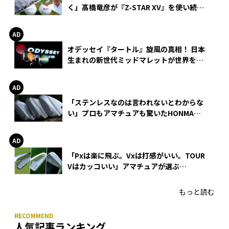
く」髙橋竜彦が『Z-STAR XV』を使い続け
る理由
オデッセイ『タートル』旋風の真相！ 日本
生まれの新世代ミッドマレットが世界を席
巻
「ステンレスなのは言われないとわからな
い」プロもアマチュアも驚いたHONMA
WEDGEの打感とスピン
「Pxは楽に飛ぶ。Vxは打感がいい。TOUR
Vはカッコいい」アマチュアが選ぶ
HONMA「T//WORLD アイアン」
もっと読む
人気記事ランキング