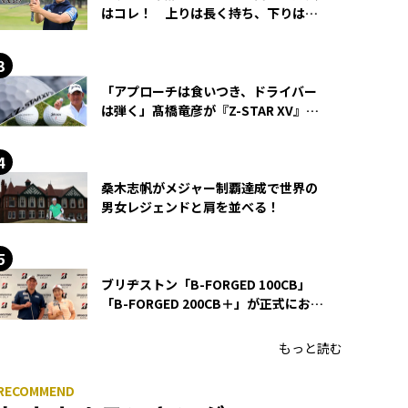
はコレ！ 上りは長く持ち、下りは短
く持つ！
「アプローチは食いつき、ドライバー
は弾く」髙橋竜彦が『Z-STAR XV』を
使い続ける理由
桑木志帆がメジャー制覇達成で世界の
男女レジェンドと肩を並べる！
ブリヂストン「B-FORGED 100CB」
「B-FORGED 200CB＋」が正式にお披
露目！ あのアイアンの正体がついに
明らかに！
もっと読む