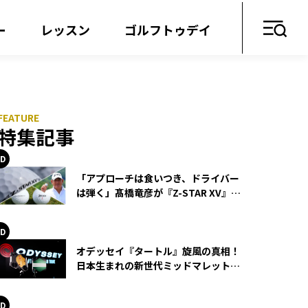
ー
レッスン
ゴルフトゥデイ
特集記事
「アプローチは食いつき、ドライバー
は弾く」髙橋竜彦が『Z-STAR XV』を
使い続ける理由
オデッセイ『タートル』旋風の真相！
日本生まれの新世代ミッドマレットが
世界を席巻