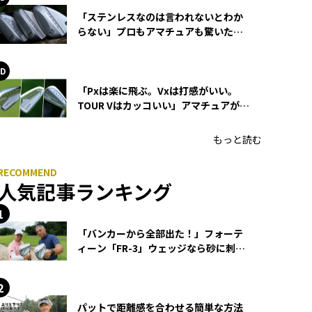
「ステンレスなのは言われないとわか
らない」プロもアマチュアも驚いた
HONMA WEDGEの打感とスピン
「Pxは楽に飛ぶ。Vxは打感がいい。
TOUR Vはカッコいい」アマチュアが選
ぶHONMA「T//WORLD アイアン」
もっと読む
人気記事ランキング
「バンカーから全部出た！」フォーテ
ィーン「FR-3」ウェッジなら砂に刺さ
らず脱出できる？
パットで距離感を合わせる簡単な方法