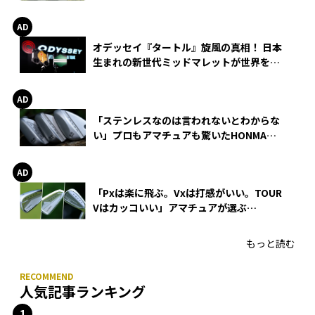
る理由
オデッセイ『タートル』旋風の真相！ 日本
生まれの新世代ミッドマレットが世界を席
巻
「ステンレスなのは言われないとわからな
い」プロもアマチュアも驚いたHONMA
WEDGEの打感とスピン
「Pxは楽に飛ぶ。Vxは打感がいい。TOUR
Vはカッコいい」アマチュアが選ぶ
HONMA「T//WORLD アイアン」
もっと読む
人気記事ランキング