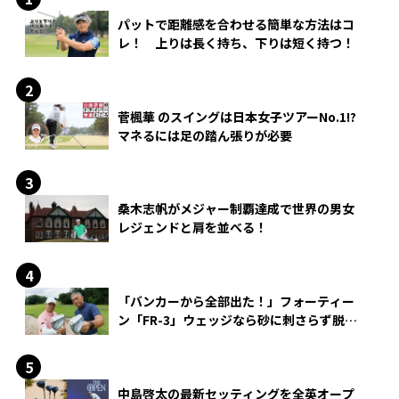
パットで距離感を合わせる簡単な方法はコ
レ！ 上りは長く持ち、下りは短く持つ！
菅楓華 のスイングは日本女子ツアーNo.1!?
マネるには足の踏ん張りが必要
桑木志帆がメジャー制覇達成で世界の男女
レジェンドと肩を並べる！
「バンカーから全部出た！」フォーティー
ン「FR-3」ウェッジなら砂に刺さらず脱出
できる？
中島啓太の最新セッティングを全英オープ