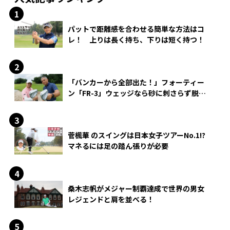
パットで距離感を合わせる簡単な方法はコ
レ！ 上りは長く持ち、下りは短く持つ！
「バンカーから全部出た！」フォーティー
ン「FR-3」ウェッジなら砂に刺さらず脱出
できる？
菅楓華 のスイングは日本女子ツアーNo.1!?
マネるには足の踏ん張りが必要
桑木志帆がメジャー制覇達成で世界の男女
レジェンドと肩を並べる！