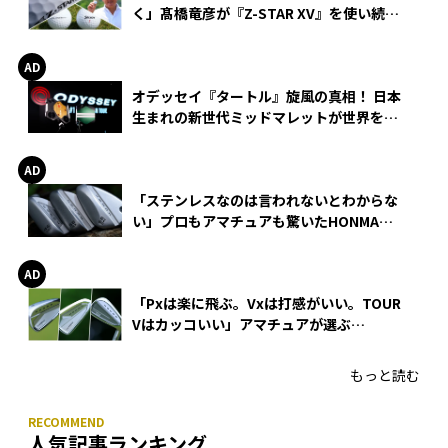
く」髙橋竜彦が『Z-STAR XV』を使い続け
る理由
オデッセイ『タートル』旋風の真相！ 日本
生まれの新世代ミッドマレットが世界を席
巻
「ステンレスなのは言われないとわからな
い」プロもアマチュアも驚いたHONMA
WEDGEの打感とスピン
「Pxは楽に飛ぶ。Vxは打感がいい。TOUR
Vはカッコいい」アマチュアが選ぶ
HONMA「T//WORLD アイアン」
もっと読む
人気記事ランキング