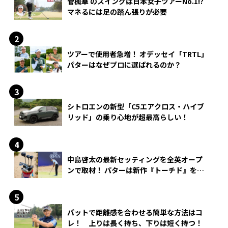
菅楓華 のスイングは日本女子ツアーNo.1!?
マネるには足の踏ん張りが必要
ツアーで使用者急増！ オデッセイ「TRTL」
パターはなぜプロに選ばれるのか？
シトロエンの新型「C5エアクロス・ハイブ
リッド」の乗り心地が超最高らしい！
中島啓太の最新セッティングを全英オープ
ンで取材！ パターは新作『トーチド』を投
入
パットで距離感を合わせる簡単な方法はコ
レ！ 上りは長く持ち、下りは短く持つ！