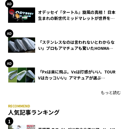
オデッセイ『タートル』旋風の真相！ 日本
生まれの新世代ミッドマレットが世界を席
巻
「ステンレスなのは言われないとわからな
い」プロもアマチュアも驚いたHONMA
WEDGEの打感とスピン
「Pxは楽に飛ぶ。Vxは打感がいい。TOUR
Vはカッコいい」アマチュアが選ぶ
HONMA「T//WORLD アイアン」
もっと読む
人気記事ランキング