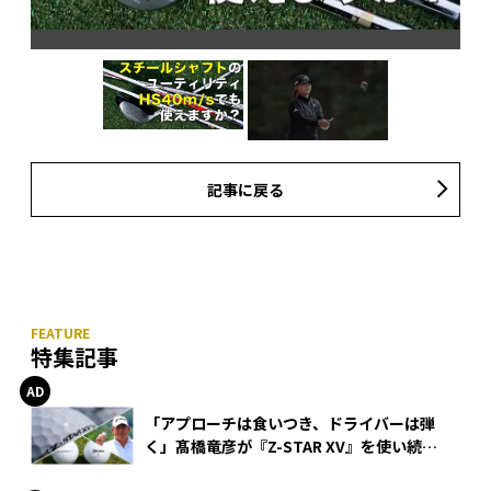
HB
今
ルフ
を
記事に戻る
特集記事
「アプローチは食いつき、ドライバーは弾
く」髙橋竜彦が『Z-STAR XV』を使い続け
る理由