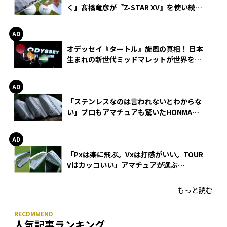
く」髙橋竜彦が『Z-STAR XV』を使い続け
る理由
オデッセイ『タートル』旋風の真相！ 日本
生まれの新世代ミッドマレットが世界を席
巻
「ステンレスなのは言われないとわからな
い」プロもアマチュアも驚いたHONMA
WEDGEの打感とスピン
「Pxは楽に飛ぶ。Vxは打感がいい。TOUR
Vはカッコいい」アマチュアが選ぶ
HONMA「T//WORLD アイアン」
もっと読む
人気記事ランキング