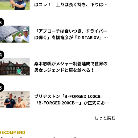
はコレ！ 上りは長く持ち、下りは短
く持つ！
「アプローチは食いつき、ドライバー
は弾く」髙橋竜彦が『Z-STAR XV』を
使い続ける理由
桑木志帆がメジャー制覇達成で世界の
男女レジェンドと肩を並べる！
ブリヂストン「B-FORGED 100CB」
「B-FORGED 200CB＋」が正式にお披
露目！ あのアイアンの正体がついに
明らかに！
もっと読む