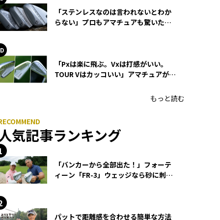
「ステンレスなのは言われないとわか
らない」プロもアマチュアも驚いた
HONMA WEDGEの打感とスピン
「Pxは楽に飛ぶ。Vxは打感がいい。
TOUR Vはカッコいい」アマチュアが選
ぶHONMA「T//WORLD アイアン」
もっと読む
人気記事ランキング
「バンカーから全部出た！」フォーテ
ィーン「FR-3」ウェッジなら砂に刺さ
らず脱出できる？
パットで距離感を合わせる簡単な方法