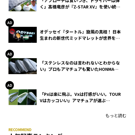
「アプローチは食いつき、ドライバーは弾
く」髙橋竜彦が『Z-STAR XV』を使い続け
る理由
オデッセイ『タートル』旋風の真相！ 日本
生まれの新世代ミッドマレットが世界を席
巻
「ステンレスなのは言われないとわからな
い」プロもアマチュアも驚いたHONMA
WEDGEの打感とスピン
「Pxは楽に飛ぶ。Vxは打感がいい。TOUR
Vはカッコいい」アマチュアが選ぶ
HONMA「T//WORLD アイアン」
もっと読む