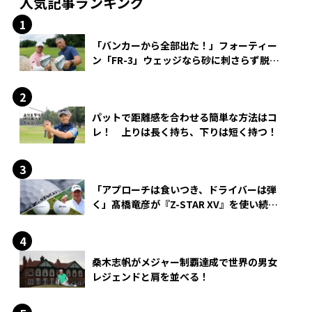
人気記事ランキング
「バンカーから全部出た！」フォーティー
ン「FR-3」ウェッジなら砂に刺さらず脱出
できる？
パットで距離感を合わせる簡単な方法はコ
レ！ 上りは長く持ち、下りは短く持つ！
「アプローチは食いつき、ドライバーは弾
く」髙橋竜彦が『Z-STAR XV』を使い続け
る理由
桑木志帆がメジャー制覇達成で世界の男女
レジェンドと肩を並べる！