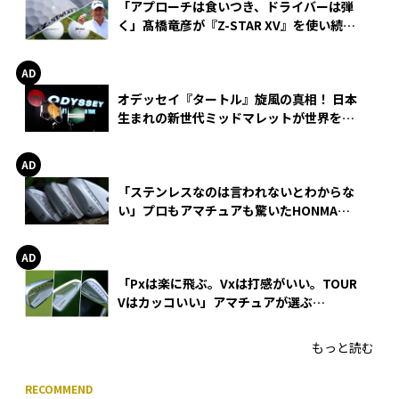
「アプローチは食いつき、ドライバーは弾
く」髙橋竜彦が『Z-STAR XV』を使い続け
る理由
オデッセイ『タートル』旋風の真相！ 日本
生まれの新世代ミッドマレットが世界を席
巻
「ステンレスなのは言われないとわからな
い」プロもアマチュアも驚いたHONMA
WEDGEの打感とスピン
「Pxは楽に飛ぶ。Vxは打感がいい。TOUR
Vはカッコいい」アマチュアが選ぶ
HONMA「T//WORLD アイアン」
もっと読む