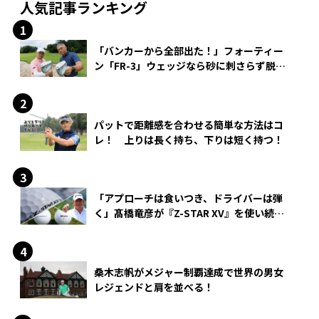
人気記事ランキング
「バンカーから全部出た！」フォーティー
ン「FR-3」ウェッジなら砂に刺さらず脱出
できる？
パットで距離感を合わせる簡単な方法はコ
レ！ 上りは長く持ち、下りは短く持つ！
「アプローチは食いつき、ドライバーは弾
く」髙橋竜彦が『Z-STAR XV』を使い続け
る理由
桑木志帆がメジャー制覇達成で世界の男女
レジェンドと肩を並べる！