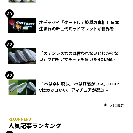
る理由
オデッセイ『タートル』旋風の真相！ 日本
生まれの新世代ミッドマレットが世界を席
巻
「ステンレスなのは言われないとわからな
い」プロもアマチュアも驚いたHONMA
WEDGEの打感とスピン
「Pxは楽に飛ぶ。Vxは打感がいい。TOUR
Vはカッコいい」アマチュアが選ぶ
HONMA「T//WORLD アイアン」
もっと読む
人気記事ランキング