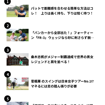
パットで距離感を合わせる簡単な方法はコ
レ！ 上りは長く持ち、下りは短く持つ！
「バンカーから全部出た！」フォーティー
ン「FR-3」ウェッジなら砂に刺さらず脱出
できる？
桑木志帆がメジャー制覇達成で世界の男女
レジェンドと肩を並べる！
菅楓華 のスイングは日本女子ツアーNo.1!?
マネるには足の踏ん張りが必要