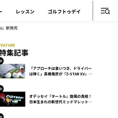
ー
レッスン
ゴルフトゥデイ
ION』新発売
特集記事
「アプローチは食いつき、ドライバー
は弾く」髙橋竜彦が『Z-STAR XV』を
使い続ける理由
オデッセイ『タートル』旋風の真相！
日本生まれの新世代ミッドマレットが
世界を席巻