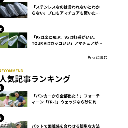
「ステンレスなのは言われないとわか
らない」プロもアマチュアも驚いた
HONMA WEDGEの打感とスピン
「Pxは楽に飛ぶ。Vxは打感がいい。
TOUR Vはカッコいい」アマチュアが選
ぶHONMA「T//WORLD アイアン」
もっと読む
人気記事ランキング
「バンカーから全部出た！」フォーテ
ィーン「FR-3」ウェッジなら砂に刺さ
らず脱出できる？
パットで距離感を合わせる簡単な方法