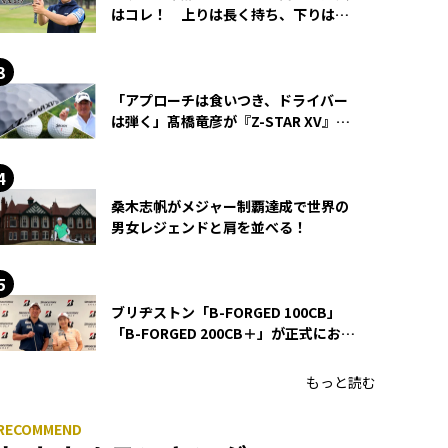
はコレ！ 上りは長く持ち、下りは短
く持つ！
「アプローチは食いつき、ドライバー
は弾く」髙橋竜彦が『Z-STAR XV』を
使い続ける理由
桑木志帆がメジャー制覇達成で世界の
男女レジェンドと肩を並べる！
ブリヂストン「B-FORGED 100CB」
「B-FORGED 200CB＋」が正式にお披
露目！ あのアイアンの正体がついに
明らかに！
もっと読む