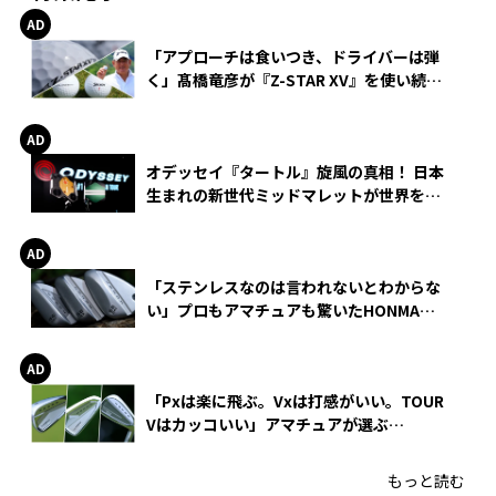
「アプローチは食いつき、ドライバーは弾
く」髙橋竜彦が『Z-STAR XV』を使い続け
る理由
オデッセイ『タートル』旋風の真相！ 日本
生まれの新世代ミッドマレットが世界を席
巻
「ステンレスなのは言われないとわからな
い」プロもアマチュアも驚いたHONMA
WEDGEの打感とスピン
「Pxは楽に飛ぶ。Vxは打感がいい。TOUR
Vはカッコいい」アマチュアが選ぶ
HONMA「T//WORLD アイアン」
もっと読む