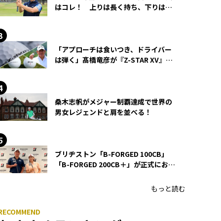
はコレ！ 上りは長く持ち、下りは短
く持つ！
「アプローチは食いつき、ドライバー
は弾く」髙橋竜彦が『Z-STAR XV』を
使い続ける理由
桑木志帆がメジャー制覇達成で世界の
男女レジェンドと肩を並べる！
ブリヂストン「B-FORGED 100CB」
「B-FORGED 200CB＋」が正式にお披
露目！ あのアイアンの正体がついに
明らかに！
もっと読む