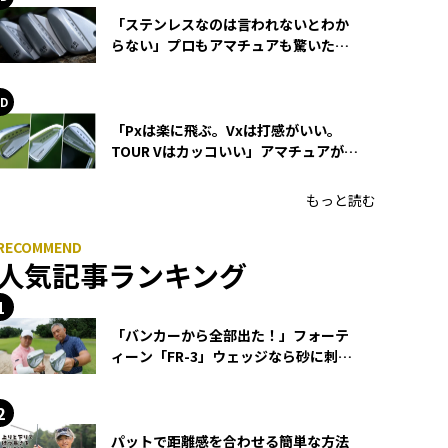
「ステンレスなのは言われないとわか
らない」プロもアマチュアも驚いた
HONMA WEDGEの打感とスピン
「Pxは楽に飛ぶ。Vxは打感がいい。
TOUR Vはカッコいい」アマチュアが選
ぶHONMA「T//WORLD アイアン」
もっと読む
人気記事ランキング
「バンカーから全部出た！」フォーテ
ィーン「FR-3」ウェッジなら砂に刺さ
らず脱出できる？
パットで距離感を合わせる簡単な方法