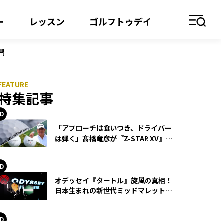
ー
レッスン
ゴルフトゥデイ
開
特集記事
「アプローチは食いつき、ドライバー
は弾く」髙橋竜彦が『Z-STAR XV』を
使い続ける理由
オデッセイ『タートル』旋風の真相！
日本生まれの新世代ミッドマレットが
世界を席巻