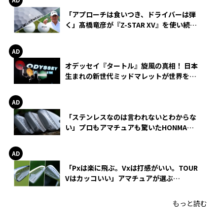
「アプローチは食いつき、ドライバーは弾
く」髙橋竜彦が『Z-STAR XV』を使い続け
る理由
オデッセイ『タートル』旋風の真相！ 日本
生まれの新世代ミッドマレットが世界を席
巻
「ステンレスなのは言われないとわからな
い」プロもアマチュアも驚いたHONMA
WEDGEの打感とスピン
「Pxは楽に飛ぶ。Vxは打感がいい。TOUR
Vはカッコいい」アマチュアが選ぶ
HONMA「T//WORLD アイアン」
もっと読む