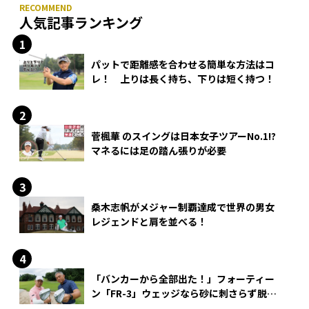
人気記事ランキング
パットで距離感を合わせる簡単な方法はコ
レ！ 上りは長く持ち、下りは短く持つ！
菅楓華 のスイングは日本女子ツアーNo.1!?
マネるには足の踏ん張りが必要
桑木志帆がメジャー制覇達成で世界の男女
レジェンドと肩を並べる！
「バンカーから全部出た！」フォーティー
ン「FR-3」ウェッジなら砂に刺さらず脱出
できる？