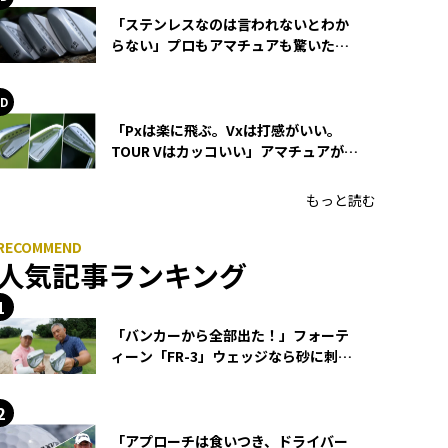
「ステンレスなのは言われないとわか
らない」プロもアマチュアも驚いた
HONMA WEDGEの打感とスピン
「Pxは楽に飛ぶ。Vxは打感がいい。
TOUR Vはカッコいい」アマチュアが選
ぶHONMA「T//WORLD アイアン」
もっと読む
人気記事ランキング
「バンカーから全部出た！」フォーテ
ィーン「FR-3」ウェッジなら砂に刺さ
らず脱出できる？
「アプローチは食いつき、ドライバー