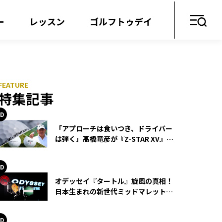
ー
レッスン
ゴルフトゥデイ
特集記事
「アプローチは食いつき、ドライバー
は弾く」髙橋竜彦が『Z-STAR XV』を
使い続ける理由
オデッセイ『タートル』旋風の真相！
日本生まれの新世代ミッドマレットが
世界を席巻