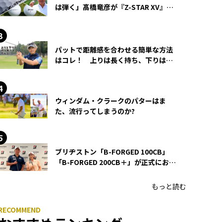
は弾く」髙橋竜彦が『Z-STAR XV』を
使い続ける理由
パットで距離感を合わせる簡単な方法
はコレ！ 上りは長く持ち、下りは短
く持つ！
ウィンダム・クラークのパターはま
た、流行ってしまうのか?
ブリヂストン「B-FORGED 100CB」
「B-FORGED 200CB＋」が正式にお披
露目！ あのアイアンの正体がついに
明らかに！
もっと読む