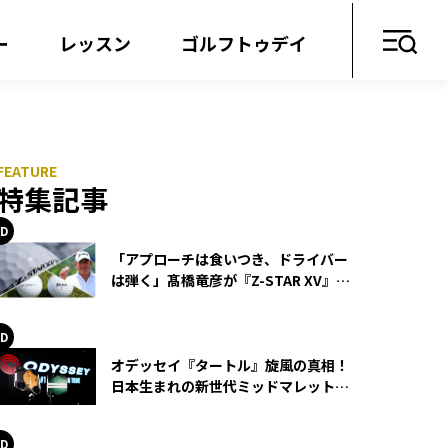
ー
レッスン
ゴルフトゥデイ
特集記事
「アプローチは食いつき、ドライバー
は弾く」髙橋竜彦が『Z-STAR XV』を
使い続ける理由
オデッセイ『タートル』旋風の真相！
日本生まれの新世代ミッドマレットが
世界を席巻