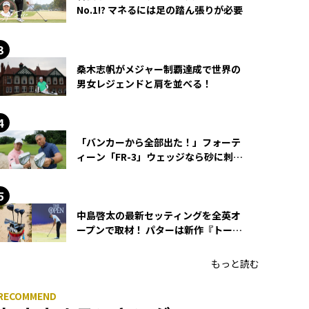
No.1!? マネるには足の踏ん張りが必要
桑木志帆がメジャー制覇達成で世界の
男女レジェンドと肩を並べる！
「バンカーから全部出た！」フォーテ
ィーン「FR-3」ウェッジなら砂に刺さ
らず脱出できる？
中島啓太の最新セッティングを全英オ
ープンで取材！ パターは新作『トーチ
ド』を投入
もっと読む