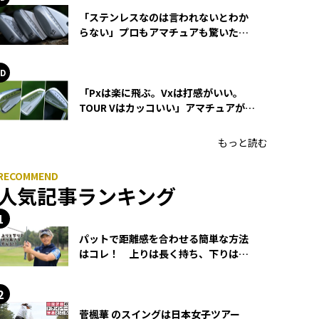
「ステンレスなのは言われないとわか
らない」プロもアマチュアも驚いた
HONMA WEDGEの打感とスピン
「Pxは楽に飛ぶ。Vxは打感がいい。
TOUR Vはカッコいい」アマチュアが選
ぶHONMA「T//WORLD アイアン」
もっと読む
人気記事ランキング
パットで距離感を合わせる簡単な方法
はコレ！ 上りは長く持ち、下りは短
く持つ！
菅楓華 のスイングは日本女子ツアー