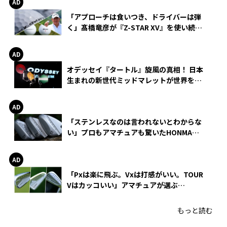
「アプローチは食いつき、ドライバーは弾
く」髙橋竜彦が『Z-STAR XV』を使い続け
る理由
オデッセイ『タートル』旋風の真相！ 日本
生まれの新世代ミッドマレットが世界を席
巻
「ステンレスなのは言われないとわからな
い」プロもアマチュアも驚いたHONMA
WEDGEの打感とスピン
「Pxは楽に飛ぶ。Vxは打感がいい。TOUR
Vはカッコいい」アマチュアが選ぶ
HONMA「T//WORLD アイアン」
もっと読む