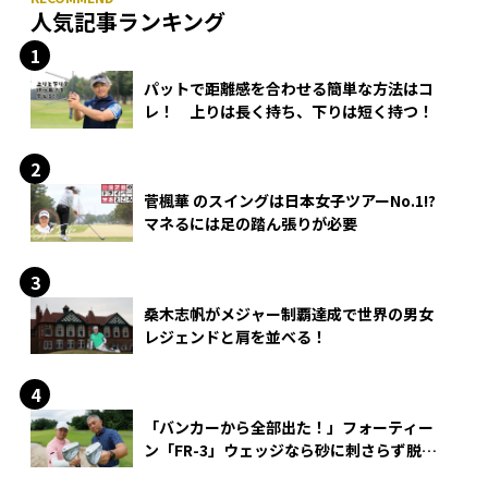
人気記事ランキング
パットで距離感を合わせる簡単な方法はコ
レ！ 上りは長く持ち、下りは短く持つ！
菅楓華 のスイングは日本女子ツアーNo.1!?
マネるには足の踏ん張りが必要
桑木志帆がメジャー制覇達成で世界の男女
レジェンドと肩を並べる！
「バンカーから全部出た！」フォーティー
ン「FR-3」ウェッジなら砂に刺さらず脱出
できる？