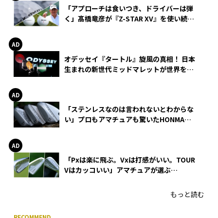
「アプローチは食いつき、ドライバーは弾
く」髙橋竜彦が『Z-STAR XV』を使い続け
る理由
オデッセイ『タートル』旋風の真相！ 日本
生まれの新世代ミッドマレットが世界を席
巻
「ステンレスなのは言われないとわからな
い」プロもアマチュアも驚いたHONMA
WEDGEの打感とスピン
「Pxは楽に飛ぶ。Vxは打感がいい。TOUR
Vはカッコいい」アマチュアが選ぶ
HONMA「T//WORLD アイアン」
もっと読む