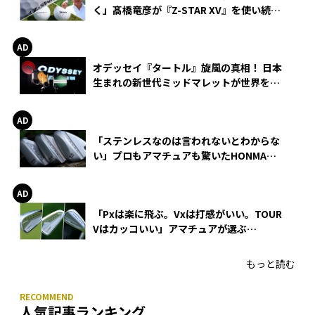
く」髙橋竜彦が『Z-STAR XV』を使い続け
る理由
オデッセイ『タートル』旋風の真相！ 日本
生まれの新世代ミッドマレットが世界を席
巻
「ステンレスなのは言われないとわからな
い」プロもアマチュアも驚いたHONMA
WEDGEの打感とスピン
「Pxは楽に飛ぶ。Vxは打感がいい。TOUR
Vはカッコいい」アマチュアが選ぶ
HONMA「T//WORLD アイアン」
もっと読む
人気記事ランキング