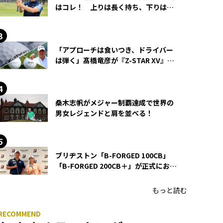
はコレ！ 上りは長く持ち、下りは短
く持つ！
「アプローチは食いつき、ドライバー
は弾く」髙橋竜彦が『Z-STAR XV』を
使い続ける理由
桑木志帆がメジャー制覇達成で世界の
男女レジェンドと肩を並べる！
ブリヂストン「B-FORGED 100CB」
「B-FORGED 200CB＋」が正式にお披
露目！ あのアイアンの正体がついに
明らかに！
もっと読む