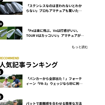
「ステンレスなのは言われないとわか
らない」プロもアマチュアも驚いた
HONMA WEDGEの打感とスピン
「Pxは楽に飛ぶ。Vxは打感がいい。
TOUR Vはカッコいい」アマチュアが選
ぶHONMA「T//WORLD アイアン」
もっと読む
人気記事ランキング
「バンカーから全部出た！」フォーテ
ィーン「FR-3」ウェッジなら砂に刺さ
らず脱出できる？
パットで距離感を合わせる簡単な方法