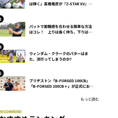
は弾く」髙橋竜彦が『Z-STAR XV』を
使い続ける理由
パットで距離感を合わせる簡単な方法
はコレ！ 上りは長く持ち、下りは短
く持つ！
ウィンダム・クラークのパターはま
た、流行ってしまうのか?
ブリヂストン「B-FORGED 100CB」
「B-FORGED 200CB＋」が正式にお披
露目！ あのアイアンの正体がついに
明らかに！
もっと読む