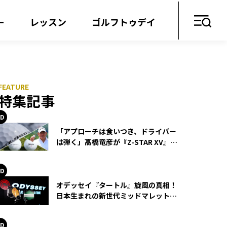
ー
レッスン
ゴルフトゥデイ
特集記事
「アプローチは食いつき、ドライバー
は弾く」髙橋竜彦が『Z-STAR XV』を
使い続ける理由
オデッセイ『タートル』旋風の真相！
日本生まれの新世代ミッドマレットが
世界を席巻