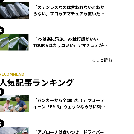
「ステンレスなのは言われないとわか
らない」プロもアマチュアも驚いた
HONMA WEDGEの打感とスピン
「Pxは楽に飛ぶ。Vxは打感がいい。
TOUR Vはカッコいい」アマチュアが選
ぶHONMA「T//WORLD アイアン」
もっと読む
人気記事ランキング
「バンカーから全部出た！」フォーテ
ィーン「FR-3」ウェッジなら砂に刺さ
らず脱出できる？
「アプローチは食いつき、ドライバー