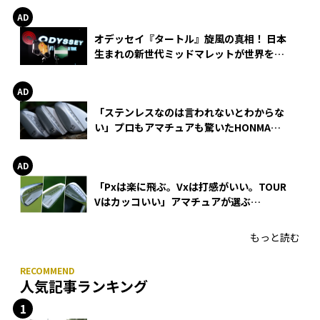
オデッセイ『タートル』旋風の真相！ 日本
生まれの新世代ミッドマレットが世界を席
巻
「ステンレスなのは言われないとわからな
い」プロもアマチュアも驚いたHONMA
WEDGEの打感とスピン
「Pxは楽に飛ぶ。Vxは打感がいい。TOUR
Vはカッコいい」アマチュアが選ぶ
HONMA「T//WORLD アイアン」
もっと読む
人気記事ランキング