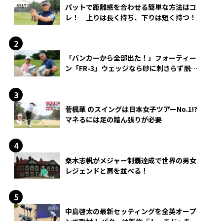
パットで距離感を合わせる簡単な方法はコ
レ！ 上りは長く持ち、下りは短く持つ！
「バンカーから全部出た！」フォーティー
ン「FR-3」ウェッジなら砂に刺さらず脱出
できる？
菅楓華 のスイングは日本女子ツアーNo.1!?
マネるには足の踏ん張りが必要
桑木志帆がメジャー制覇達成で世界の男女
レジェンドと肩を並べる！
中島啓太の最新セッティングを全英オープ