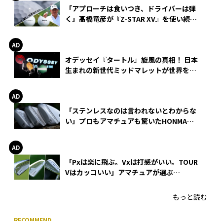
「アプローチは食いつき、ドライバーは弾
く」髙橋竜彦が『Z-STAR XV』を使い続け
る理由
オデッセイ『タートル』旋風の真相！ 日本
生まれの新世代ミッドマレットが世界を席
巻
「ステンレスなのは言われないとわからな
い」プロもアマチュアも驚いたHONMA
WEDGEの打感とスピン
「Pxは楽に飛ぶ。Vxは打感がいい。TOUR
Vはカッコいい」アマチュアが選ぶ
HONMA「T//WORLD アイアン」
もっと読む