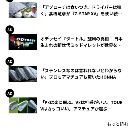
「アプローチは食いつき、ドライバーは弾
く」髙橋竜彦が『Z-STAR XV』を使い続け
る理由
オデッセイ『タートル』旋風の真相！ 日本
生まれの新世代ミッドマレットが世界を席
巻
「ステンレスなのは言われないとわからな
い」プロもアマチュアも驚いたHONMA
WEDGEの打感とスピン
「Pxは楽に飛ぶ。Vxは打感がいい。TOUR
Vはカッコいい」アマチュアが選ぶ
HONMA「T//WORLD アイアン」
もっと読む