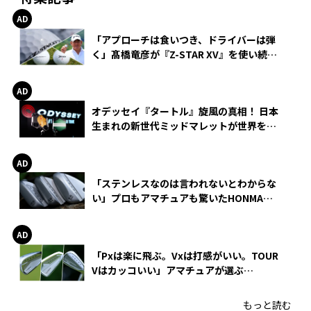
5.
「アプローチは食いつき、ドライバーは弾
く」髙橋竜彦が『Z-STAR XV』を使い続け
る理由
オデッセイ『タートル』旋風の真相！ 日本
生まれの新世代ミッドマレットが世界を席
巻
「ステンレスなのは言われないとわからな
い」プロもアマチュアも驚いたHONMA
WEDGEの打感とスピン
「Pxは楽に飛ぶ。Vxは打感がいい。TOUR
Vはカッコいい」アマチュアが選ぶ
HONMA「T//WORLD アイアン」
もっと読む