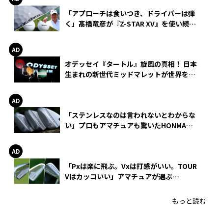
「アプローチは食いつき、ドライバーは弾
く」髙橋竜彦が『Z-STAR XV』を使い続け
る理由
オデッセイ『タートル』旋風の真相！ 日本
生まれの新世代ミッドマレットが世界を席
巻
「ステンレスなのは言われないとわからな
い」プロもアマチュアも驚いたHONMA
WEDGEの打感とスピン
「Pxは楽に飛ぶ。Vxは打感がいい。TOUR
Vはカッコいい」アマチュアが選ぶ
HONMA「T//WORLD アイアン」
もっと読む