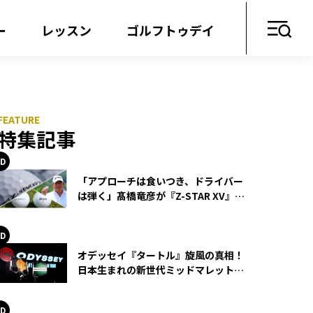
ー
レッスン
ゴルフトゥデイ
特集記事
「アプローチは食いつき、ドライバー
は弾く」髙橋竜彦が『Z-STAR XV』を
使い続ける理由
オデッセイ『タートル』旋風の真相！
日本生まれの新世代ミッドマレットが
世界を席巻