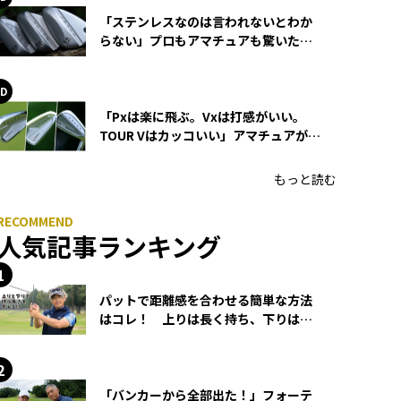
「ステンレスなのは言われないとわか
らない」プロもアマチュアも驚いた
HONMA WEDGEの打感とスピン
「Pxは楽に飛ぶ。Vxは打感がいい。
TOUR Vはカッコいい」アマチュアが選
ぶHONMA「T//WORLD アイアン」
もっと読む
人気記事ランキング
パットで距離感を合わせる簡単な方法
はコレ！ 上りは長く持ち、下りは短
く持つ！
「バンカーから全部出た！」フォーテ