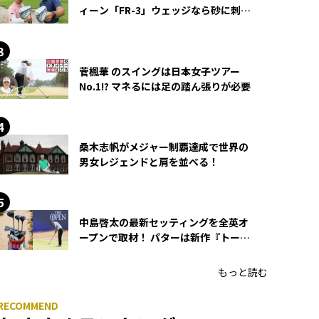
ィーン「FR-3」ウェッジなら砂に刺さ
らず脱出できる？
菅楓華 のスイングは日本女子ツアー
No.1!? マネるには足の踏ん張りが必要
桑木志帆がメジャー制覇達成で世界の
男女レジェンドと肩を並べる！
中島啓太の最新セッティングを全英オ
ープンで取材！ パターは新作『トーチ
ド』を投入
もっと読む