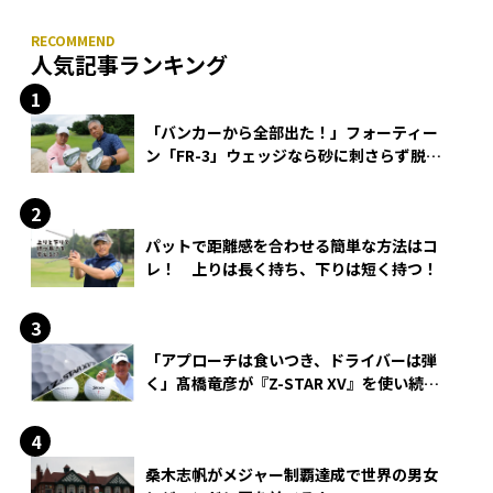
人気記事ランキング
「バンカーから全部出た！」フォーティー
ン「FR-3」ウェッジなら砂に刺さらず脱出
できる？
パットで距離感を合わせる簡単な方法はコ
レ！ 上りは長く持ち、下りは短く持つ！
「アプローチは食いつき、ドライバーは弾
く」髙橋竜彦が『Z-STAR XV』を使い続け
る理由
桑木志帆がメジャー制覇達成で世界の男女