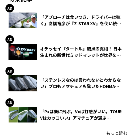
「アプローチは食いつき、ドライバーは弾
く」髙橋竜彦が『Z-STAR XV』を使い続け
る理由
オデッセイ『タートル』旋風の真相！ 日本
生まれの新世代ミッドマレットが世界を席
巻
「ステンレスなのは言われないとわからな
い」プロもアマチュアも驚いたHONMA
WEDGEの打感とスピン
「Pxは楽に飛ぶ。Vxは打感がいい。TOUR
Vはカッコいい」アマチュアが選ぶ
HONMA「T//WORLD アイアン」
もっと読む