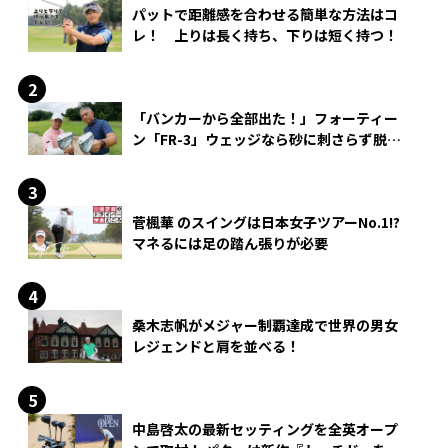
パットで距離感を合わせる簡単な方法はコ
レ！ 上りは長く持ち、下りは短く持つ！
「バンカーから全部出た！」フォーティー
ン「FR-3」ウェッジなら砂に刺さらず脱出
できる？
菅楓華 のスイングは日本女子ツアーNo.1!?
マネるには足の踏ん張りが必要
桑木志帆がメジャー制覇達成で世界の男女
レジェンドと肩を並べる！
中島啓太の最新セッティングを全英オープ