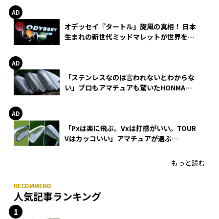
オデッセイ『タートル』旋風の真相！ 日本
生まれの新世代ミッドマレットが世界を席
巻
「ステンレスなのは言われないとわからな
い」プロもアマチュアも驚いたHONMA
WEDGEの打感とスピン
「Pxは楽に飛ぶ。Vxは打感がいい。TOUR
Vはカッコいい」アマチュアが選ぶ
HONMA「T//WORLD アイアン」
もっと読む
人気記事ランキング